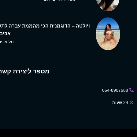
ויולטה – הדוגמנית הכי מהממת עברה לתל
אביב,
תל אביב
מספר ליצירת קשר
054-8907588
24 שעות