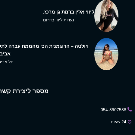
ליווי אלין ברמת גן מרכז,
נערות ליווי בדרום
ויולטה – הדוגמנית הכי מהממת עברה לתל
אביב,
תל אביב
מספר ליצירת קשר
054-8907588
24 שעות