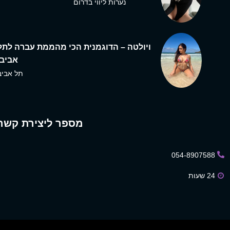
נערות ליווי בדרום
ויולטה – הדוגמנית הכי מהממת עברה לתל
אביב,
תל אביב
מספר ליצירת קשר
054-8907588
24 שעות