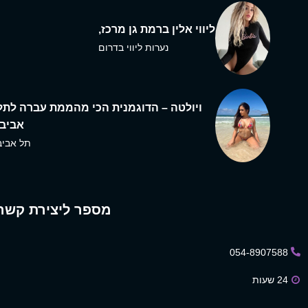
ליווי אלין ברמת גן מרכז,
נערות ליווי בדרום
ויולטה – הדוגמנית הכי מהממת עברה לתל
אביב,
תל אביב
מספר ליצירת קשר
054-8907588
24 שעות