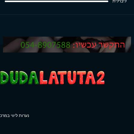
ליברלית
נערות ליווי במרכז