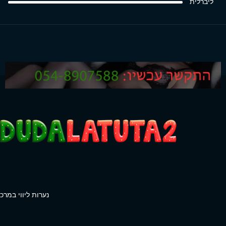
ליברלית
נערות ליווי במרכז