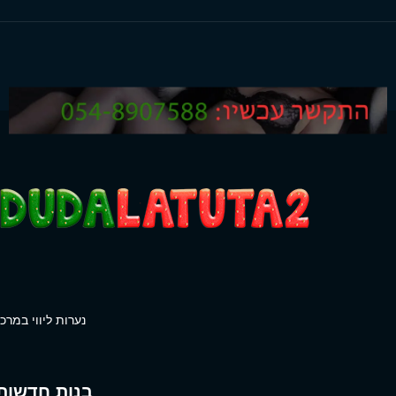
נערות ליווי במרכז
בנות חדשות